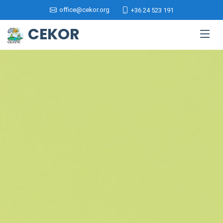
office@cekor.org
+36 24 523 191
CEKOR