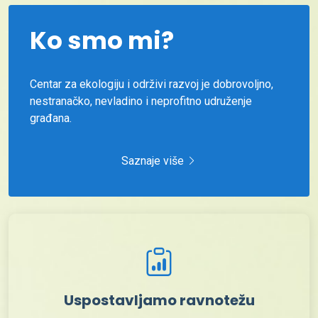
Ko smo mi?
Centar za ekologiju i održivi razvoj je dobrovoljno,
nestranačko, nevladino i neprofitno udruženje
građana.
Saznaje više
Uspostavljamo ravnotežu