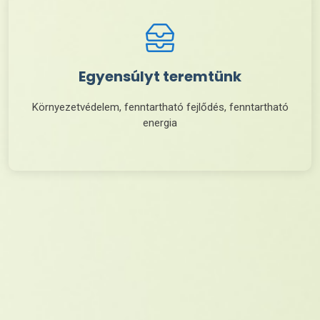
Egyensúlyt teremtünk
Környezetvédelem, fenntartható fejlődés, fenntartható
energia