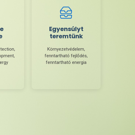
e
Egyensúlyt
e
teremtünk
tection,
Környezetvédelem,
lopment,
fenntartható fejlődés,
nergy
fenntartható energia