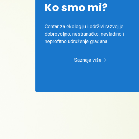
Ko smo mi?
Centar za ekologiju i održivi razvoj je
dobrovoljno, nestranačko, nevladino i
neprofitno udruženje građana.
Saznaje više