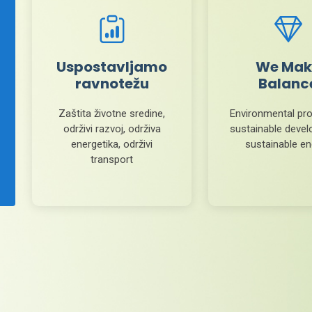
Uspostavljamo
We Mak
ravnotežu
Balanc
Zaštita životne sredine,
Environmental pro
održivi razvoj, održiva
sustainable deve
energetika, održivi
sustainable e
transport