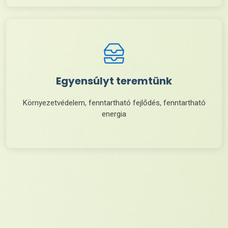
Egyensúlyt teremtünk
Környezetvédelem, fenntartható fejlődés, fenntartható
energia