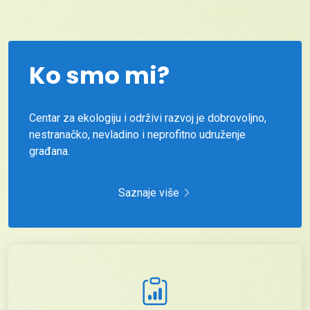
Ko smo mi?
Centar za ekologiju i održivi razvoj je dobrovoljno,
nestranačko, nevladino i neprofitno udruženje
građana.
Saznaje više