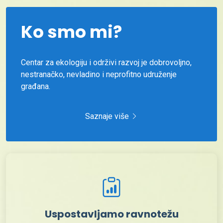
Ko smo mi?
Centar za ekologiju i održivi razvoj je dobrovoljno,
nestranačko, nevladino i neprofitno udruženje
građana.
Saznaje više
Uspostavljamo ravnotežu