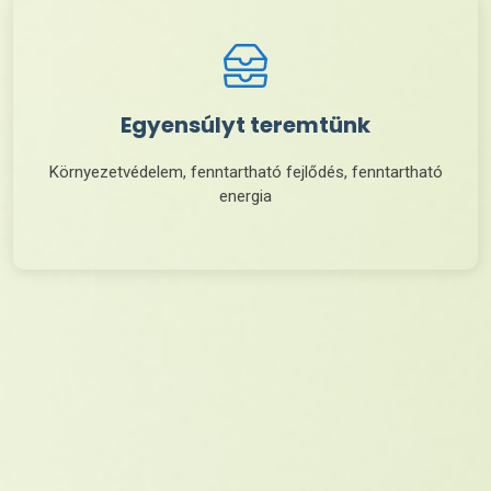
Egyensúlyt teremtünk
Környezetvédelem, fenntartható fejlődés, fenntartható
energia