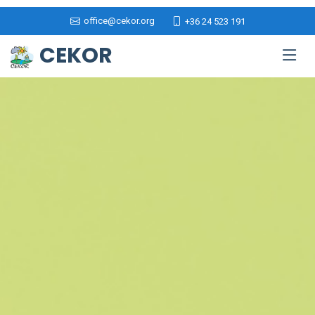
office@cekor.org
+36 24 523 191
CEKOR