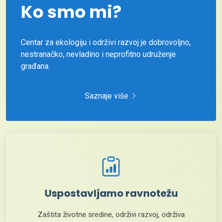
Ko smo mi?
Centar za ekologiju i održivi razvoj je dobrovoljno,
nestranačko, nevladino i neprofitno udruženje
građana.
Saznaje više
Uspostavljamo ravnotežu
Zaštita životne sredine, održivi razvoj, održiva