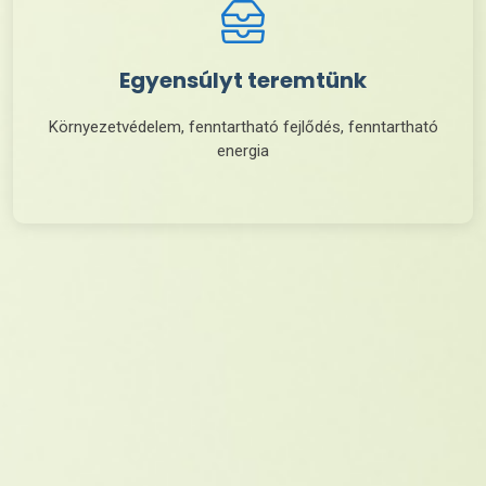
Egyensúlyt teremtünk
Környezetvédelem, fenntartható fejlődés, fenntartható
energia