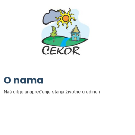
O nama
Naš cilj je unapređenje stanja životne credine i
demokratizacija društva, edukacija i podizanje svesti
građana o zaštiti životne sredine.Naše delatnosti između
ostalih obuhvata:
Naši ciljevi