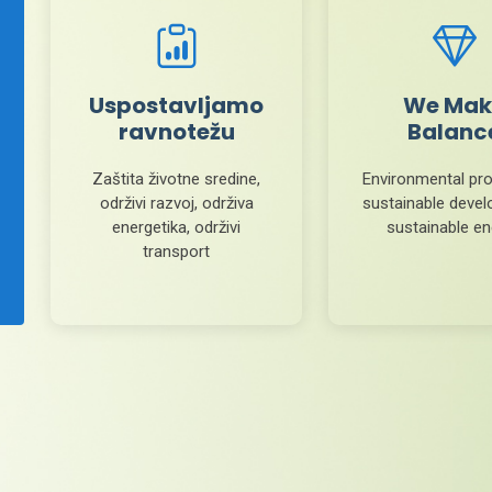
Uspostavljamo
We Mak
ravnotežu
Balanc
Zaštita životne sredine,
Environmental pro
održivi razvoj, održiva
sustainable deve
energetika, održivi
sustainable e
transport