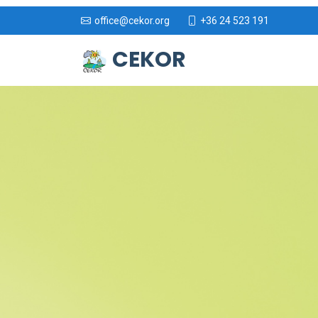
+36 24 523 191
office@cekor.org
CEKOR