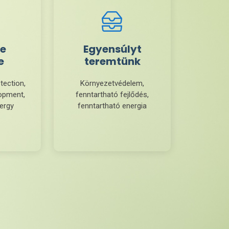
e
Egyensúlyt
e
teremtünk
tection,
Környezetvédelem,
lopment,
fenntartható fejlődés,
nergy
fenntartható energia