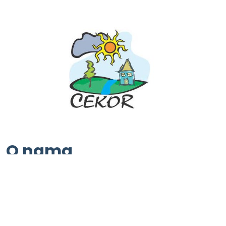
O nama
Naš cilj je unapređenje stanja životne credine i
demokratizacija društva, edukacija i podizanje svesti
građana o zaštiti životne sredine.Naše delatnosti između
ostalih obuhvata: