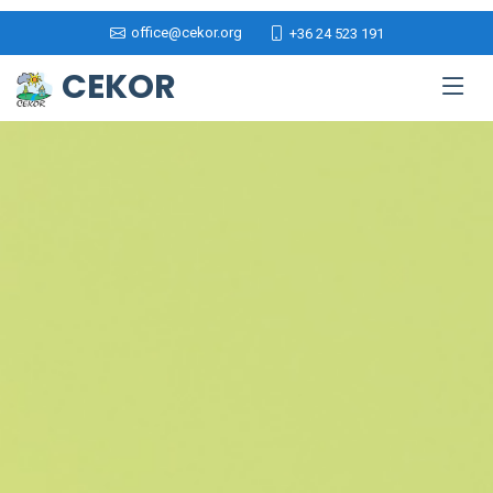
office@cekor.org
+36 24 523 191
CEKOR