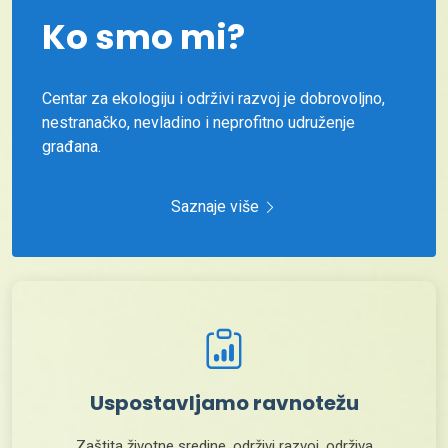
Ko smo mi?
Centar za ekologiju i održivi razvoj je dobrovoljno,
nestranačko, nevladino i neprofitno udruženje
građana.
Saznaje više
Uspostavljamo ravnotežu
Zaštita životne sredine, održivi razvoj, održiva