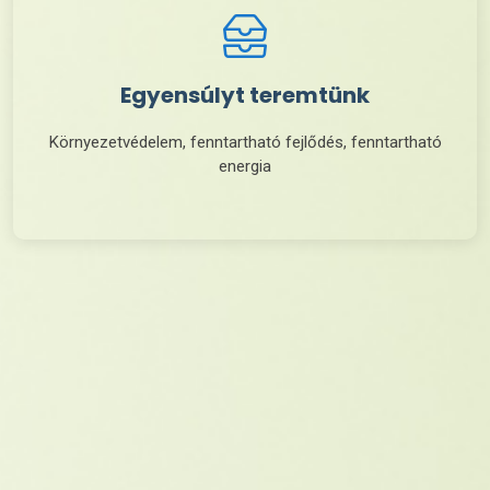
Egyensúlyt teremtünk
Környezetvédelem, fenntartható fejlődés, fenntartható
energia